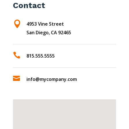
Contact

4953 Vine Street
San Diego, CA 92465

815.555.5555

info@mycompany.com