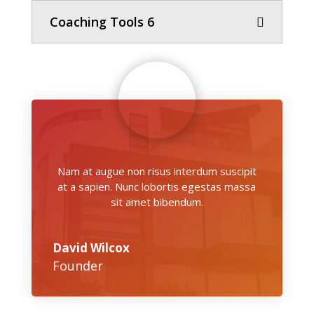
Coaching Tools 6
Nam at augue non risus interdum suscipit
at a sapien. Nunc lobortis egestas massa
sit amet bibendum.
David Wilcox
Founder