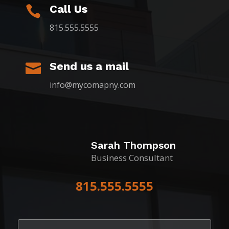
Call Us

815.555.5555
Send us a mail

info@mycomapny.com
Sarah Thompson
Business Consultant
815.555.5555